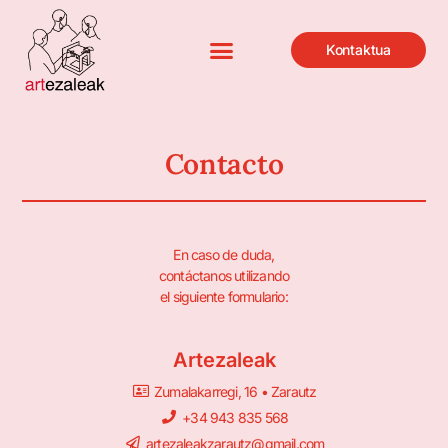
Kontaktua
Contacto
En caso de duda,
contáctanos utilizando
el siguiente formulario:
Artezaleak
Zumalakarregi, 16 • Zarautz
+34 943 835 568
artezaleakzarautz@gmail.com