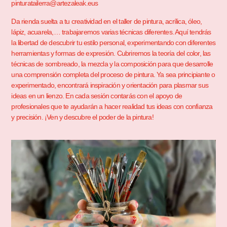
pinturatailerra@artezaleak.eus
Da rienda suelta a tu creatividad en el taller de pintura, acrílica, óleo,
lápiz, acuarela,… trabajaremos varias técnicas diferentes. Aquí tendrás
la libertad de descubrir tu estilo personal, experimentando con diferentes
herramientas y formas de expresión. Cubriremos la teoría del color, las
técnicas de sombreado, la mezcla y la composición para que desarrolle
una comprensión completa del proceso de pintura. Ya sea principiante o
experimentado, encontrará inspiración y orientación para plasmar sus
ideas en un lienzo. En cada sesión contarás con el apoyo de
profesionales que te ayudarán a hacer realidad tus ideas con confianza
y precisión. ¡Ven y descubre el poder de la pintura!