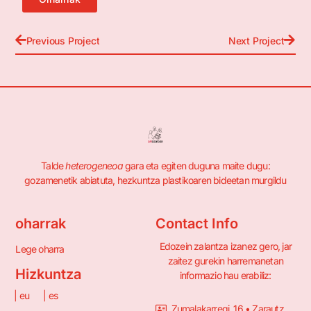
Previous Project
Next Project
Talde
heterogeneoa
gara eta egiten duguna maite dugu:
gozamenetik abiatuta, hezkuntza plastikoaren bideetan murgildu
oharrak
Contact Info
Edozein zalantza izanez gero, jar
Lege oharra
zaitez gurekin harremanetan
Hizkuntza
informazio hau erabiliz:
| eu
| es
Zumalakarregi, 16 • Zarautz