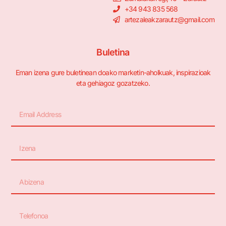
+34 943 835 568
artezaleakzarautz@gmail.com
Buletina
Eman izena gure buletinean doako marketin-aholkuak, inspirazioak
eta gehiagoz gozatzeko.