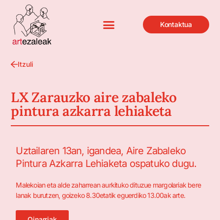
Kontaktua
Itzuli
LX Zarauzko aire zabaleko
pintura azkarra lehiaketa
Uztailaren 13an, igandea, Aire Zabaleko
Pintura Azkarra Lehiaketa ospatuko dugu.
Malekoian eta alde zaharrean aurkituko dituzue margolariak bere
lanak burutzen, goizeko 8.30etatik eguerdiko 13.00ak arte.
Oinarriak